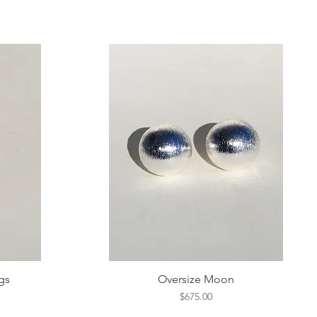
gs
Oversize Moon
Vista rápida
Precio
$675.00