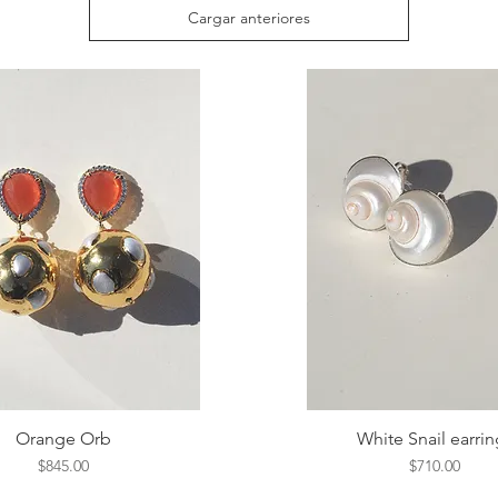
Cargar anteriores
Orange Orb
Vista rápida
White Snail earrin
Vista rápida
Precio
Precio
$845.00
$710.00