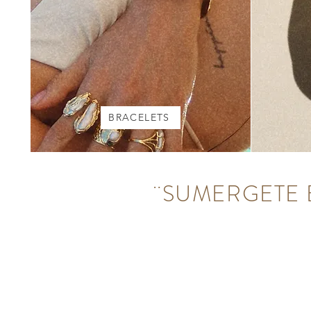
BRACELETS
​¨SUMERGETE 