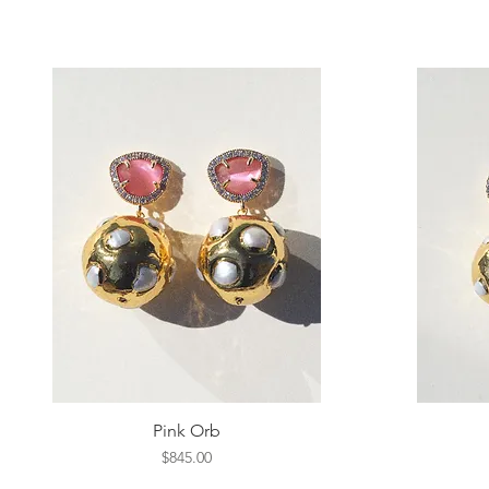
Vista rápida
Pink Orb
Precio
$845.00