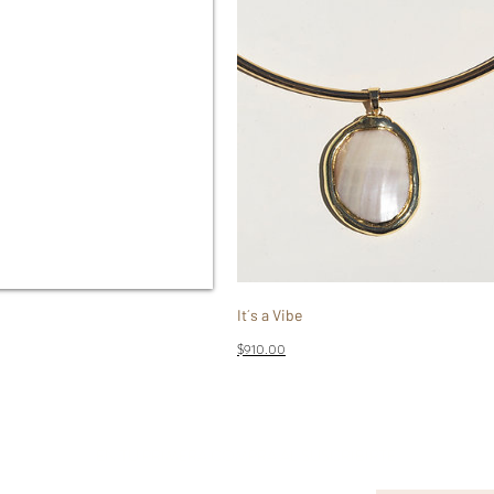
It´s a Vibe
Precio
$910.00
10% OFF
EN TU PRIMERA COMPRA AL SUSCRIBIRTE
-BOACCESORIOS